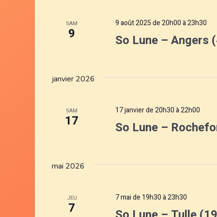
e
c
9 août 2025 de 20h00
à
23h30
SAM
t
9
So Lune – Angers (
i
o
n
n
janvier 2026
e
z
u
17 janvier de 20h30
à
22h00
SAM
17
n
So Lune – Rochefor
e
d
a
mai 2026
t
e
.
7 mai de 19h30
à
23h30
JEU
7
So Lune – Tulle (1