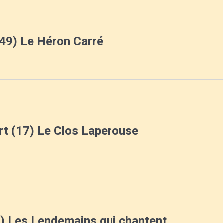
49) Le Héron Carré
t (17) Le Clos Laperouse
9) Les Lendemains qui chantent