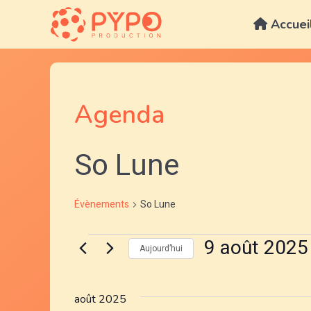
Aller
au
Accuei
contenu
Agenda
So Lune
Évènements
So Lune
Évènements
9 août 2025
Aujourd’hui
S
é
août 2025
l