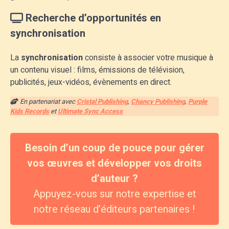
Recherche d’opportunités en
synchronisation
La
synchronisation
consiste à associer votre musique à
un contenu visuel : films, émissions de télévision,
publicités, jeux-vidéos, évènements en direct.
En partenariat avec
Cristal Publishing
,
Chancy Publishing
,
Purple
Kids Records
et
Ultimate Sync Access
Besoin d’un coup de pouce pour gérer
vos œuvres et développer vos droits
d’auteur ?
Appuyez-vous sur notre expertise et
notre réseau d’éditeurs partenaires !