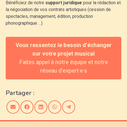
Bénéficiez de notre
support juridique
pour la rédaction et
la négociation de vos contrats artistiques (cession de
spectacles, management, édition, production
phonographique …)
Vous ressentez le besoin d’échanger
sur votre projet musical
Faites appel à notre équipe et notre
réseau d’expert·e·s
Partager :
Share
Share
Share
Share
Share
on
on
on
on
on
Email
Facebook
LinkedIn
WhatsApp
Telegram