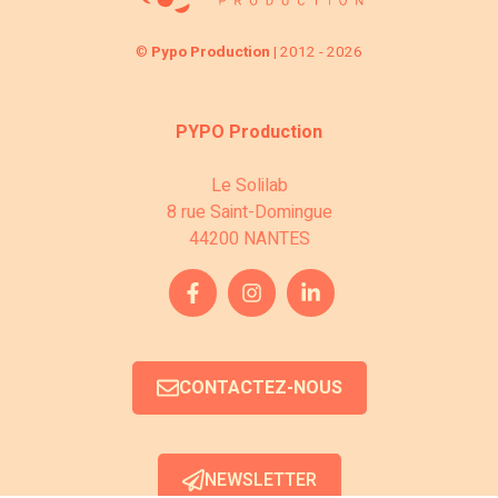
v
n
è
è
©
Pypo Production
| 2012 - 2026
s
n
n
u
e
e
PYPO Production
l
m
m
Le Solilab
e
8 rue Saint-Domingue
t
e
44200 NANTES
n
a
n
t
t
t
i
s
CONTACTEZ-NOUS
o
n
NEWSLETTER