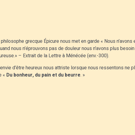
 le philosophe grecque Épicure nous met en garde « Nous n’avons e
uand nous n’éprouvons pas de douleur nous n’avons plus besoin d
eureuse.» – Extrait de la Lettre à Ménécée (env.-300).
envie d’être heureux nous attriste lorsque nous ressentons ne plu
ée «
Du bonheur, du pain et du beurre
. »