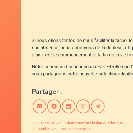
Si nous étions tentés de nous faciliter la tâche,
son absence, nous éprouvons de la douleur ; et q
plaisir est le commencement et la fin de la vie h
Notre course au bonheur nous révèle-t-elle que l’
nous partageons cette nouvelle sélection intitul
Partager :
Share
Share
Share
Share
Share
on
on
on
on
on
Email
Facebook
LinkedIn
WhatsApp
Telegram
Février 2022 — Chan tonstous leslan guedet ous
Avril 2022 — Nous, c’est vous