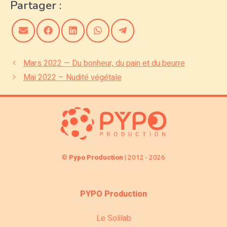
Partager :
Share
Share
Share
Share
Share
on
on
on
on
on
Email
Facebook
LinkedIn
WhatsApp
Telegram
Mars 2022 — Du bonheur, du pain et du beurre
Mai 2022 – Nudité végétale
©
Pypo Production
| 2012 - 2026
PYPO Production
Le Solilab