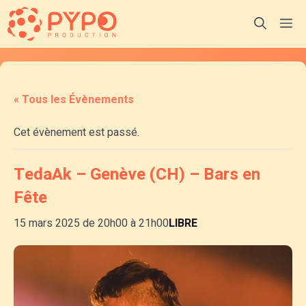
Aller
M
au
contenu
« Tous les Évènements
Cet évènement est passé.
TedaAk – Genève (CH) – Bars en
Fête
15 mars 2025 de 20h00
à
21h00
LIBRE