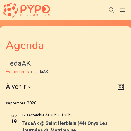
Aller
M
au
contenu
Agenda
TedaAK
Évènements
TedaAK
Évènements
N
N
À venir
L
S
a
i
a
é
s
septembre 2026
v
l
t
v
e
e
19 septembre de 20h30
à
23h30
i
SAM
19
i
c
TedaAk @ Saint Herblain (44) Onyx Les
g
t
Journées du Matrimoine