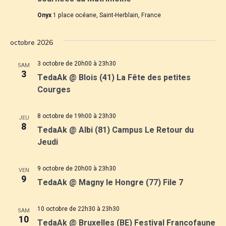
g
i
a
Onyx
1 place océane, Saint-Herblain, France
o
a
t
n
octobre 2026
n
t
i
e
3 octobre de 20h00
à
23h30
o
SAM
i
z
3
TedaAk @ Blois (41) La Fête des petites
u
n
Courges
o
n
d
e
n
8 octobre de 19h00
à
23h30
d
JEU
e
8
TedaAk @ Albi (81) Campus Le Retour du
a
p
v
Jeudi
t
a
e
u
.
9 octobre de 20h00
à
23h30
VEN
r
e
9
TedaAk @ Magny le Hongre (77) File 7
s
c
10 octobre de 22h30
à
23h30
É
SAM
o
10
TedaAk @ Bruxelles (BE) Festival Francofaune