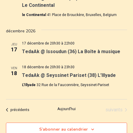
v
Le Continental
n
è
le Continental
41 Place de Brouckère, Bruxelles, Belgium
s
n
décembre 2026
u
e
17 décembre de 20h30
à
22h00
l
m
JEU
17
TedaAk @ Issoudun (36) La Boîte à musique
e
t
n
18 décembre de 20h30
à
23h30
VEN
a
18
TedaAk @ Seyssinet Pariset (38) L’Illyade
t
t
L'Illyade
32 Rue de la Fauconnière, Seyssinet-Pariset
i
o
Évènements
Aujourd’hui
suivants
Évènements
précédents
n
S’abonner au calendrier