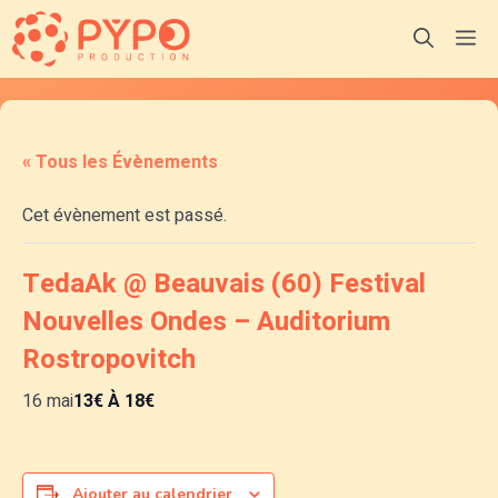
Aller
M
au
contenu
« Tous les Évènements
Cet évènement est passé.
TedaAk @ Beauvais (60) Festival
Nouvelles Ondes – Auditorium
Rostropovitch
16 mai
13€ À 18€
Ajouter au calendrier