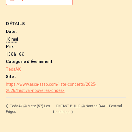
DÉTAILS
Date :
16 mai
Prix :
13€ à 18€
Catégorie d’Évènement:
TedaAK
Site :
https://www.asca-asso.com/liste-concerts/2025-
2026/festival-nouvelles-ondes/
ENFANT BULLE @ Nantes (44) – Festival
TedaAk @ Metz (57) Les
Frigos
Handiclap