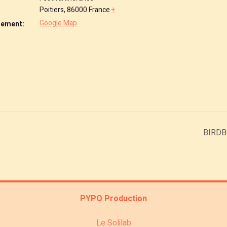
Poitiers
,
86000
France
+
Google Map
nement:
BIRDB
PYPO Production
Le Solilab