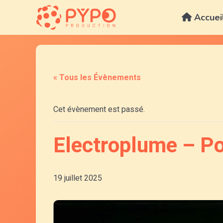
Aller
au
Accuei
contenu
« Tous les Évènements
Cet évènement est passé.
Electroplume – Poi
19 juillet 2025