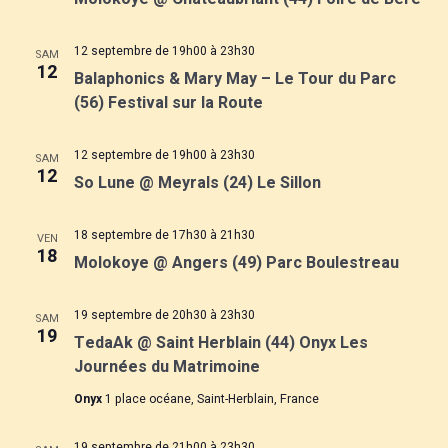
n
t
i
e
o
12 septembre de 19h00
à
23h30
SAM
i
z
12
Balaphonics & Mary May – Le Tour du Parc
u
n
o
(56) Festival sur la Route
n
d
e
n
d
12 septembre de 19h00
à
23h30
e
SAM
12
a
So Lune @ Meyrals (24) Le Sillon
p
v
t
a
e
u
18 septembre de 17h30
à
21h30
VEN
.
18
Molokoye @ Angers (49) Parc Boulestreau
r
e
s
c
19 septembre de 20h30
à
23h30
SAM
19
É
TedaAk @ Saint Herblain (44) Onyx Les
o
Journées du Matrimoine
v
n
Onyx
1 place océane, Saint-Herblain, France
è
s
19 septembre de 21h00
à
23h30