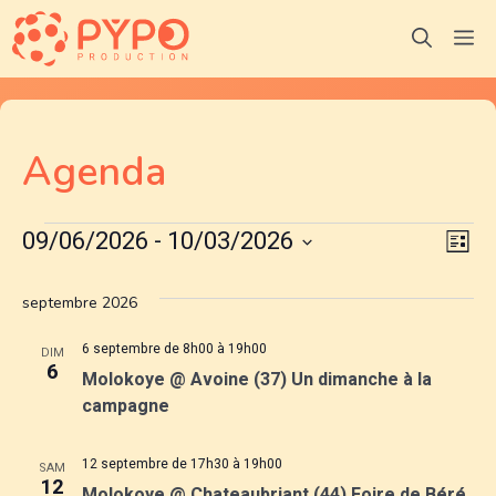
Aller
M
au
contenu
Agenda
Évènements
N
N
09/06/2026
 - 
10/03/2026
L
S
a
i
a
é
s
septembre 2026
v
l
t
v
e
e
6 septembre de 8h00
à
19h00
i
DIM
6
i
c
Molokoye @ Avoine (37) Un dimanche à la
g
t
campagne
g
i
a
o
12 septembre de 17h30
à
19h00
a
SAM
t
n
12
Molokoye @ Chateaubriant (44) Foire de Béré