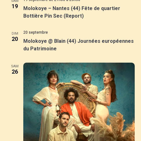
n
SAM
19
Molokoye – Nantes (44) Fête de quartier
u
e
Bottière Pin Sec (Report)
l
m
20 septembre
e
DIM
t
20
Molokoye @ Blain (44) Journées européennes
n
du Patrimoine
a
t
t
SAM
26
i
o
n
s