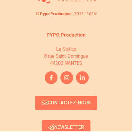
v
n
è
è
©
Pypo Production
| 2012 - 2026
s
n
n
u
e
e
PYPO Production
l
m
m
Le Solilab
e
8 rue Saint-Domingue
t
e
44200 NANTES
n
a
n
t
t
t
i
s
CONTACTEZ-NOUS
o
n
NEWSLETTER