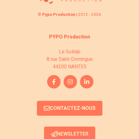
v
n
è
è
©
Pypo Production
| 2012 - 2026
s
n
n
u
e
e
PYPO Production
l
m
m
Le Solilab
e
8 rue Saint-Domingue
t
e
44200 NANTES
n
a
n
t
t
t
i
s
CONTACTEZ-NOUS
o
n
NEWSLETTER