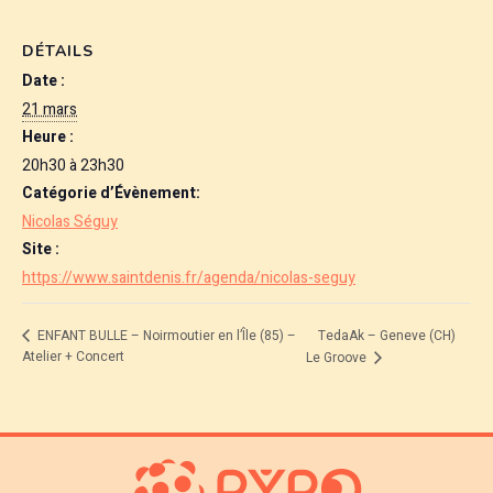
DÉTAILS
Date :
21 mars
Heure :
20h30 à 23h30
Catégorie d’Évènement:
Nicolas Séguy
Site :
https://www.saintdenis.fr/agenda/nicolas-seguy
TedaAk – Geneve (CH)
ENFANT BULLE – Noirmoutier en l’Île (85) –
Atelier + Concert
Le Groove