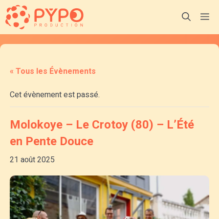
Aller
M
au
contenu
« Tous les Évènements
Cet évènement est passé.
Molokoye – Le Crotoy (80) – L’Été
en Pente Douce
21 août 2025