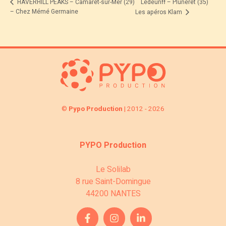
Ledeunff – Pluneret (35)
HAVERHILL PEAKS – Camaret-sur-Mer (29)
– Chez Mémé Germaine
Les apéros Klam
©
Pypo Production
| 2012 - 2026
PYPO Production
Le Solilab
8 rue Saint-Domingue
44200 NANTES