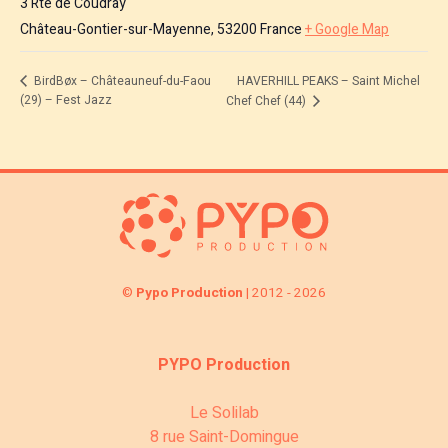
3 Rte de Coudray
Château-Gontier-sur-Mayenne
,
53200
France
+ Google Map
HAVERHILL PEAKS – Saint Michel
BirdBøx – Châteauneuf-du-Faou
(29) – Fest Jazz
Chef Chef (44)
©
Pypo Production
| 2012 - 2026
PYPO Production
Le Solilab
8 rue Saint-Domingue