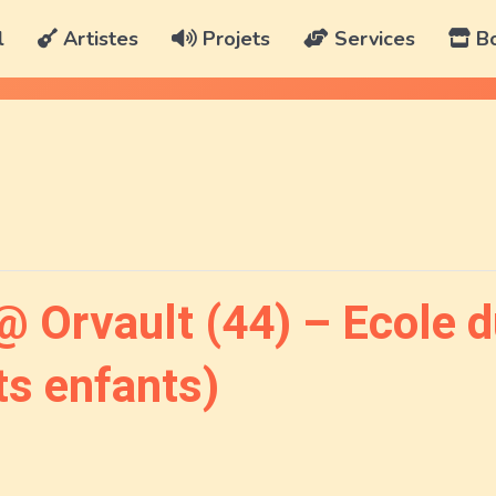
l
Artistes
Projets
Services
Bo
rvault (44) – Ecole d
ts enfants)