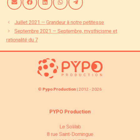
Share
Share
Share
Share
Share
on
on
on
on
on
Email
Facebook
LinkedIn
WhatsApp
Telegram
Juillet 2021 — Grandeur à notre petitesse
Septembre 2021 — Septembre, mysthicisme et
rationalité du 7
©
Pypo Production
| 2012 - 2026
PYPO Production
Le Solilab
8 rue Saint-Domingue