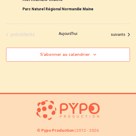
g
i
a
Parc Naturel Régional Normandie Maine
o
a
t
n
n
t
i
Évènements
précédents
Aujourd’hui
Évènements
e
suivants
o
i
z
u
n
o
S’abonner au calendrier
n
d
e
n
d
e
a
p
v
t
a
e
u
.
r
e
s
c
É
o
©
Pypo Production
| 2012 - 2026