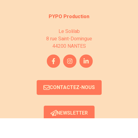
v
n
è
PYPO Production
s
n
Le Solilab
u
e
8 rue Saint-Domingue
44200 NANTES
l
m
e
t
n
a
t
t
CONTACTEZ-NOUS
i
o
NEWSLETTER
n