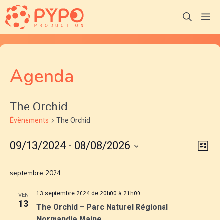
Aller
M
au
contenu
Agenda
The Orchid
Évènements
The Orchid
Évènements
N
N
09/13/2024
 - 
08/08/2026
L
S
a
i
a
é
s
septembre 2024
v
l
t
v
e
e
13 septembre 2024 de 20h00
à
21h00
i
VEN
13
i
c
The Orchid – Parc Naturel Régional
g
t
Normandie Maine