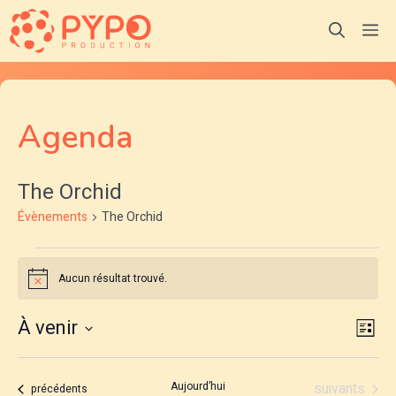
Aller
M
au
contenu
Agenda
The Orchid
Évènements
The Orchid
Évènements
Aucun résultat trouvé.
N
o
t
N
N
À venir
i
L
c
S
a
i
e
a
é
s
v
Évènements
Aujourd’hui
suivants
Évènements
précédents
l
t