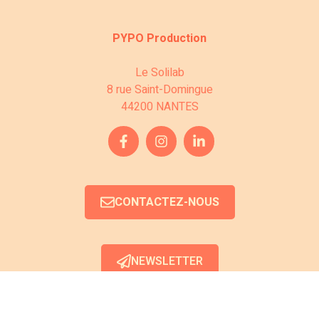
s
c
É
PYPO Production
o
v
n
Le Solilab
è
8 rue Saint-Domingue
s
44200 NANTES
n
u
e
l
m
e
t
CONTACTEZ-NOUS
n
a
t
t
NEWSLETTER
i
o