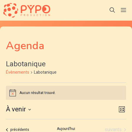
Aller
M
au
contenu
Agenda
Labotanique
Évènements
Labotanique
Évènements
Aucun résultat trouvé.
N
o
t
N
N
À venir
i
L
c
S
a
i
e
a
é
s
v
Évènements
Aujourd’hui
suivants
Évènements
précédents
l
t