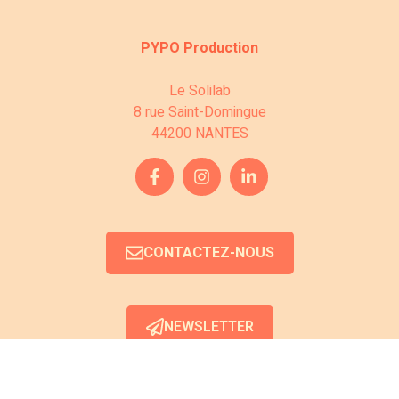
s
c
É
PYPO Production
o
v
n
Le Solilab
è
8 rue Saint-Domingue
s
44200 NANTES
n
u
e
l
m
e
t
CONTACTEZ-NOUS
n
a
t
t
NEWSLETTER
i
o