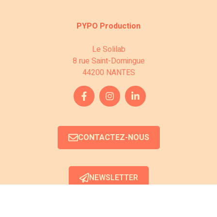
s
c
É
PYPO Production
o
v
n
Le Solilab
è
8 rue Saint-Domingue
s
44200 NANTES
n
u
e
l
m
e
t
CONTACTEZ-NOUS
n
a
t
t
NEWSLETTER
i
o